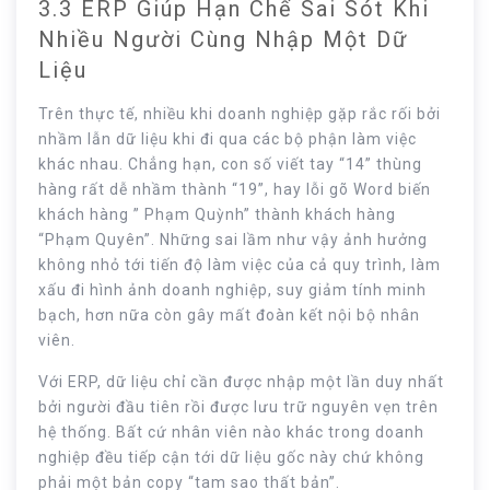
3.3 ERP Giúp Hạn Chế Sai Sót Khi
Nhiều Người Cùng Nhập Một Dữ
Liệu
Trên thực tế, nhiều khi doanh nghiệp gặp rắc rối bởi
nhầm lẫn dữ liệu khi đi qua các bộ phận làm việc
khác nhau. Chẳng hạn, con số viết tay “14” thùng
hàng rất dễ nhầm thành “19”, hay lỗi gõ Word biến
khách hàng ” Phạm Quỳnh” thành khách hàng
“Phạm Quyên”. Những sai lầm như vậy ảnh hưởng
không nhỏ tới tiến độ làm việc của cả quy trình, làm
xấu đi hình ảnh doanh nghiệp, suy giảm tính minh
bạch, hơn nữa còn gây mất đoàn kết nội bộ nhân
viên.
Với ERP, dữ liệu chỉ cần được nhập một lần duy nhất
bởi người đầu tiên rồi được lưu trữ nguyên vẹn trên
hệ thống. Bất cứ nhân viên nào khác trong doanh
nghiệp đều tiếp cận tới dữ liệu gốc này chứ không
phải một bản copy “tam sao thất bản”.