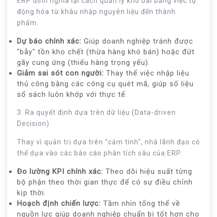
ERP định nghĩa lại cách quản lý kho bãi bằng việc tự
động hóa từ khâu nhập nguyên liệu đến thành
phẩm.
Dự báo chính xác:
Giúp doanh nghiệp tránh được
"bẫy" tồn kho chết (thừa hàng khó bán) hoặc đứt
gãy cung ứng (thiếu hàng trọng yếu).
Giảm sai sót con người:
Thay thế việc nhập liệu
thủ công bằng các công cụ quét mã, giúp số liệu
sổ sách luôn khớp với thực tế.
3. Ra quyết định dựa trên dữ liệu (Data-driven
Decision)
Thay vì quản trị dựa trên "cảm tính", nhà lãnh đạo có
thể dựa vào các báo cáo phân tích sâu của ERP.
Đo lường KPI chính xác:
Theo dõi hiệu suất từng
bộ phận theo thời gian thực để có sự điều chỉnh
kịp thời.
Hoạch định chiến lược:
Tầm nhìn tổng thể về
nguồn lực giúp doanh nghiệp chuẩn bị tốt hơn cho