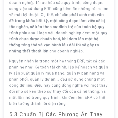
doanh nghiệp tối ưu hóa các quy trình, công đoạn;
song việc sử dụng ERP cũng tiềm ẩn những rủi ro lớn
về mặt kỹ thuật. Cụ thể, c
hỉ cần phát sinh một vấn
đề trong khâu bất kỳ, một công đoạn làm việc sẽ bị
tắc nghẽn, sẽ kéo theo sự đình trệ của toàn bộ quy
trình phía sau
. Hoặc nếu doanh nghiệp đem một
quy
trình chưa được chuẩn hoá, khi đem lên một hệ
thống tổng thể và vận hành lâu dài thì sẽ gây ra
những thất thoát lớn c
ho doanh nghiệp.
Nguyên nhân là trong một hệ thống ERP, tất cả các
phân hệ như: Kế toán tài chính, lập kế hoạch và quản
lý sản xuất quản lý mua hàng, quản lý bán hàng và
phân phối, quản lý dự án,… đều sử dụng chung một
dòng dữ liệu. Điều này cũng đồng nghĩa với một thay
đổi nhỏ sẽ kéo theo sự thay đổi của cả hệ thống; và
một lỗi nhỏ trong quy trình, khi đem lên ERP có thể
biến tướng thành lỗi diện rộng
5.3 Chuẩn Bị Các Phương Án Thay