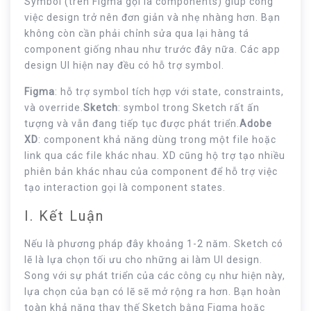
Symbol (trên Figma gọi là components) giúp công
việc design trở nên đơn giản và nhẹ nhàng hơn. Bạn
không còn cần phải chỉnh sửa qua lại hàng tá
component giống nhau như trước đây nữa. Các app
design UI hiện nay đều có hỗ trợ symbol.
Figma
: hỗ trợ symbol tích hợp với state, constraints,
và override.
Sketch
: symbol trong Sketch rất ấn
tượng và vẫn đang tiếp tục được phát triển.
Adobe
XD
: component khả năng dùng trong một file hoặc
link qua các file khác nhau. XD cũng hộ trợ tạo nhiều
phiên bản khác nhau của component để hỗ trợ việc
tạo interaction gọi là component states.
I. Kết Luận
Nếu là phương pháp đây khoảng 1-2 năm. Sketch có
lẽ là lựa chọn tối ưu cho những ai làm UI design.
Song với sự phát triển của các công cụ như hiện này,
lựa chọn của bạn có lẽ sẽ mở rộng ra hơn. Bạn hoàn
toàn khả năng thay thế Sketch bằng Figma hoặc