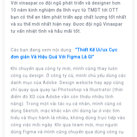
Với vinaspar.co đội ngũ phát triển và designer hơn
10 năm kinh nghiệm đa lĩnh vực từ TMDT tới OTT
bạn có thể an tâm phát triển app chất lượng tốt nhất
và xu thế mới nhất hiện nay. Đươc đội ngũ Vinaspar
tư vấn nhiệt tình và hẫu mãi tốt.
Các bạn đang xem nội dung :
“Thiết Kế Ui/ux Cực
đơn giản Và Hiệu Quả Với Figma Là Gì”
Khi chuyển qua công ty mới, mình cũng thay luôn
công cụ design. Ở công ty cũ, mình chủ yếu dùng các
danh mục của Adobe. Design website hay app cũng
chỉ quay qua quay lại Photoshop và Illustrator (thời
điểm đó XD của Adobe vẫn còn thiếu nhiều tính
năng). Trong một vài tác vụ cá nhân, mình cũng có
dùng Sketch, mặc khác vẫn chỉ dừng lại ở việc tìm
hiểu và thực hành là nhiều, không dùng trực tiếp vào
công việc mỗi ngày. Khi qua team mới, mọi người
dùng Figma và mình cũng chuyển qua dùng công cụ