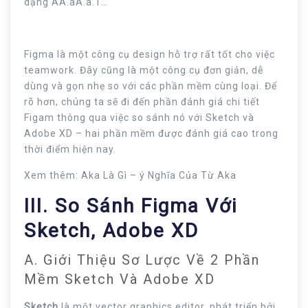
dạng AA.aA.a.1…
Figma là một công cụ design hỗ trợ rất tốt cho việc
teamwork. Đây cũng là một công cụ đơn giản, dễ
dùng và gọn nhẹ so với các phần mềm cùng loại. Để
rõ hơn, chúng ta sẽ đi đến phần đánh giá chi tiết
Figam thông qua việc so sánh nó với Sketch và
Adobe XD – hai phần mềm được đánh giá cao trong
thời điểm hiện nay.
Xem thêm: Aka Là Gì – ý Nghĩa Của Từ Aka
III. So Sánh Figma Với
Sketch, Adobe XD
A. Giới Thiệu Sơ Lược Về 2 Phần
Mềm Sketch Và Adobe XD
Sketch
là một vector graphics editor, phát triển bởi