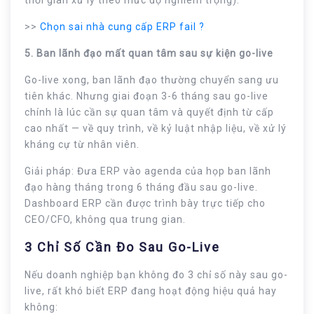
thời gian xử lý theo mức độ nghiêm trọng).
>>
Chọn sai nhà cung cấp ERP fail ?
5. Ban lãnh đạo mất quan tâm sau sự kiện go-live
Go-live xong, ban lãnh đạo thường chuyển sang ưu
tiên khác. Nhưng giai đoạn 3-6 tháng sau go-live
chính là lúc cần sự quan tâm và quyết định từ cấp
cao nhất — về quy trình, về kỷ luật nhập liệu, về xử lý
kháng cự từ nhân viên.
Giải pháp: Đưa ERP vào agenda của họp ban lãnh
đạo hàng tháng trong 6 tháng đầu sau go-live.
Dashboard ERP cần được trình bày trực tiếp cho
CEO/CFO, không qua trung gian.
3 Chỉ Số Cần Đo Sau Go-Live
Nếu doanh nghiệp bạn không đo 3 chỉ số này sau go-
live, rất khó biết ERP đang hoạt động hiệu quả hay
không: