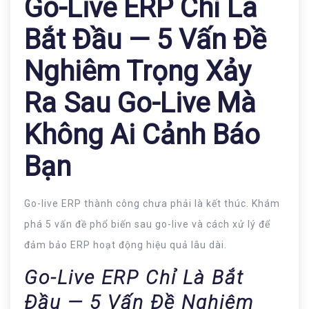
Go-Live ERP Chỉ Là
Bắt Đầu — 5 Vấn Đề
Nghiêm Trọng Xảy
Ra Sau Go-Live Mà
Không Ai Cảnh Báo
Bạn
Go-live ERP thành công chưa phải là kết thúc. Khám
phá 5 vấn đề phổ biến sau go-live và cách xử lý để
đảm bảo ERP hoạt động hiệu quả lâu dài.
Go-Live ERP Chỉ Là Bắt
Đầu — 5 Vấn Đề Nghiêm