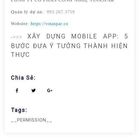
CÔNG TY CỔ PHẦN CÔNG NGHỆ VINASPAR
Quản lý dự án
: 093.267.3759
Website
:
https://vinaspar.co
XÂY DỰNG MOBILE APP: 5
->>>
BƯỚC ĐƯA Ý TƯỞNG THÀNH HIỆN
THỰC
Chia Sẻ:
Tags:
__PERMISSION__